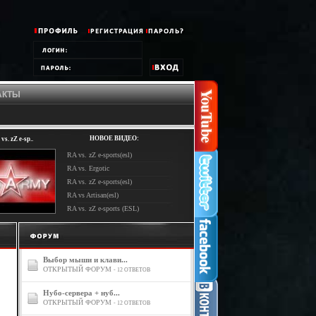
АКТЫ
НОВОЕ ВИДЕО:
vs. zZ e-sp..
RA vs. zZ e-sports(esl)
RA vs. Ergotic
RA vs. zZ e-sports(esl)
RA vs Artisan(esl)
RA vs. zZ e-sports (ESL)
Выбор мыши и клави...
ОТКРЫТЫЙ ФОРУМ
- 12 ОТВЕТОВ
Нубо-сервера + нуб...
ОТКРЫТЫЙ ФОРУМ
- 12 ОТВЕТОВ