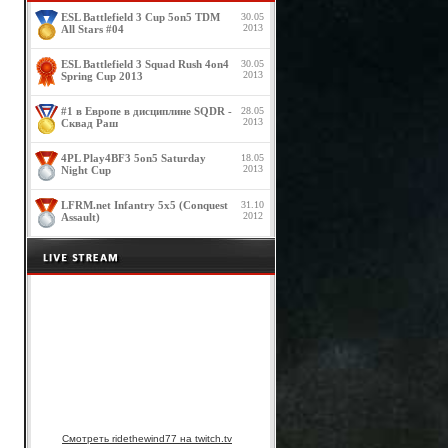
ESL Battlefield 3 Cup 5on5 TDM
30.05
2013
All Stars #04
ESL Battlefield 3 Squad Rush 4on4
30.05
2013
Spring Cup 2013
#1 в Европе в дисциплине SQDR -
28.05
2013
Сквад Раш
4PL Play4BF3 5on5 Saturday
18.05
2013
Night Cup
LFRM.net Infantry 5x5 (Conquest
31.10
2012
Assault)
Смотреть ridethewind77 на twitch.tv