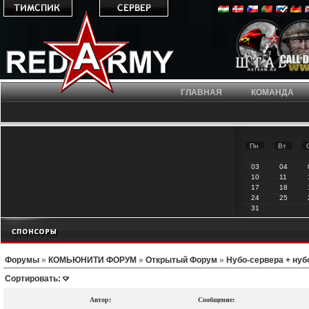
ГЛАВНАЯ
КОМАНДА
Пн
Вт
03
04
10
11
17
18
24
25
31
Форумы
»
КОМЬЮНИТИ ФОРУМ
»
Открытый Форум
»
Нубо-сервера + ну
Сортировать:
Автор:
Сообщение: