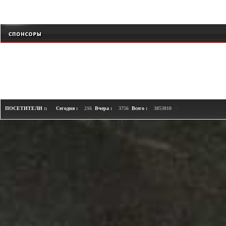
+
ПОСЕТИТЕЛИ ::
Сегодня :
216
Вчера :
3756
Всего :
3853810
Loaded in 1.8 seconds. Memory usage: 0.22 MB