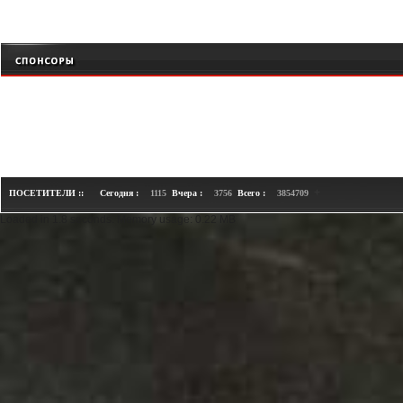
+
ПОСЕТИТЕЛИ ::
Сегодня :
1115
Вчера :
3756
Всего :
3854709
Loaded in 1.8 seconds. Memory usage: 0.22 MB